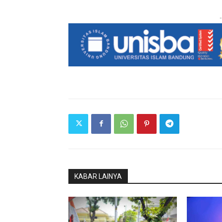
-
KABAR LAINYA