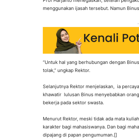
Prof Harjanto menegaskan, setelah pengakua
menggunakan ijasah tersebut. Namun Binus 
-
“Untuk hal yang berhubungan dengan Binus, 
tolak,” ungkap Rektor.
Selanjutnya Rektor menjelaskan, ia percaya
khawatir lulusan Binus menyebabkan orang 
bekerja pada sektor swasta.
Menurut Rektor, meski tidak ada mata kulia
karakter bagi mahasiswanya. Dan bagi ma
dipajang di papan pengumuman.[]