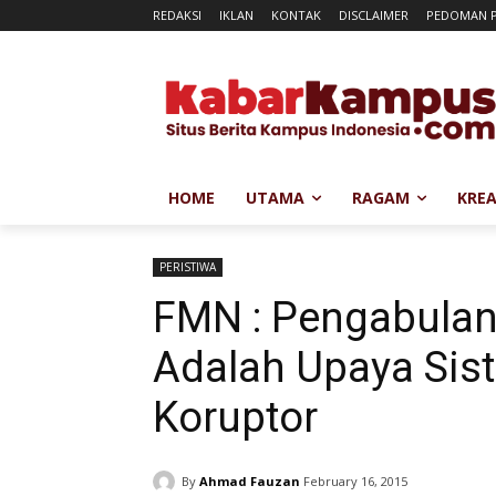
REDAKSI
IKLAN
KONTAK
DISCLAIMER
PEDOMAN P
HOME
UTAMA
RAGAM
KREA
PERISTIWA
FMN : Pengabulan
Adalah Upaya Si
Koruptor
By
Ahmad Fauzan
February 16, 2015