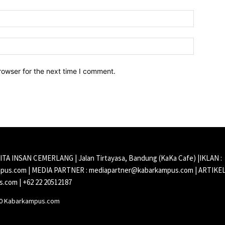
Email:*
Website:
rowser for the next time I comment.
CITA INSAN CEMERLANG | Jalan Tirtayasa, Bandung (KaKa Cafe) |IKLAN :
us.com | MEDIA PARTNER : mediapartner@kabarkampus.com | ARTIKEL
.com | +62 22 20512187
20 Kabarkampus.com