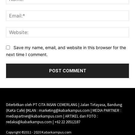
Ema
Web
Save my name, email, and website in this browser for the
next time I comment.
Diterbitkan oleh PT CITA INSAN CEMERLANG | Jalan Tirtayasa, Bandung
(KaKa Cafe) |IKLAN : marketing@kabarkampus.com | MEDIA PARTNER :
mediapartner@kabarkampus.com | ARTIKEL dan FOTO :
redaksi@kabarkampus.com | +62 22 20512187
Copyright ©2011 - 2020 Kabarkampus.com