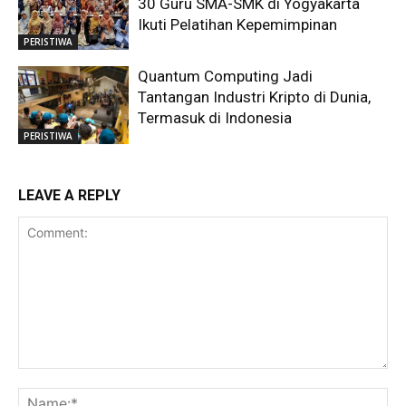
30 Guru SMA-SMK di Yogyakarta
Ikuti Pelatihan Kepemimpinan
PERISTIWA
Quantum Computing Jadi
Tantangan Industri Kripto di Dunia,
Termasuk di Indonesia
PERISTIWA
LEAVE A REPLY
Comment:
Na