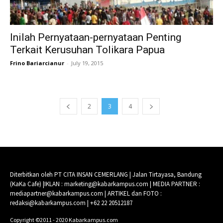
Inilah Pernyataan-pernyataan Penting
Terkait Kerusuhan Tolikara Papua
Frino Bariarcianur
-
July 19, 2015
2
3
4
Diterbitkan oleh PT CITA INSAN CEMERLANG | Jalan Tirtayasa, Bandung
(KaKa Cafe) |IKLAN : marketing@kabarkampus.com | MEDIA PARTNER :
mediapartner@kabarkampus.com | ARTIKEL dan FOTO :
redaksi@kabarkampus.com | +62 22 20512187
Copyright ©2011 - 2020 Kabarkampus.com