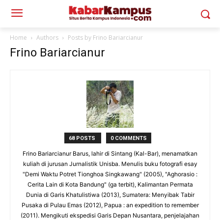
Home
Authors
Posts by Frino Bariarcianur
Frino Bariarcianur
68 POSTS
0 COMMENTS
Frino Bariarcianur Barus, lahir di Sintang (Kal-Bar), menamatkan
kuliah di jurusan Jurnalistik Unisba. Menulis buku fotografi esay
"Demi Waktu Potret Tionghoa Singkawang" (2005), "Aghorasio :
Cerita Lain di Kota Bandung" (ga terbit), Kalimantan Permata
Dunia di Garis Khatulistiwa (2013), Sumatera: Menyibak Tabir
Pusaka di Pulau Emas (2012), Papua : an expedition to remember
(2011). Mengikuti ekspedisi Garis Depan Nusantara, penjelajahan