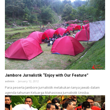
Jambore Jurnalistik “Enjoy with Our Feature”
admin
-
January 12, 2012
Para peserta Jambore Jurnalistik melakukan tanya jawab dalam
agenda tahunan Keluarga Mahasiswa Jurnalistik Unisba.