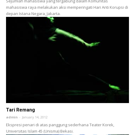
Sejumlah mahasiswa yang tergabung dalam Komunitas
mahasiswa raya melakukan aksi memperingati Hari Anti Korupsi di
depan Istana Negara, Jakarta.
Tari Remang
admin
-
January 14, 2012
Ekspresi penari di atas panggung sederhana Teater Korek,
Universitas Islam 45 (Unisma) Bekasi.