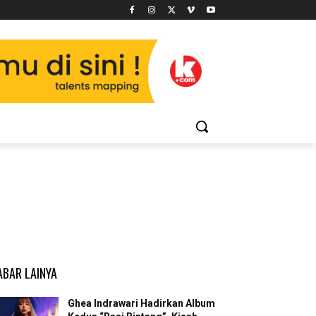
ABAR LAINYA
Ghea Indrawari Hadirkan Album