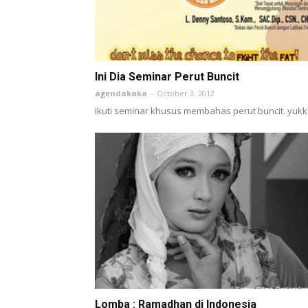
Ini Dia Seminar Perut Buncit
agendakaka
-
October 3, 2012
Ikuti seminar khusus membahas perut buncit. yukk.
Lomba : Ramadhan di Indonesia