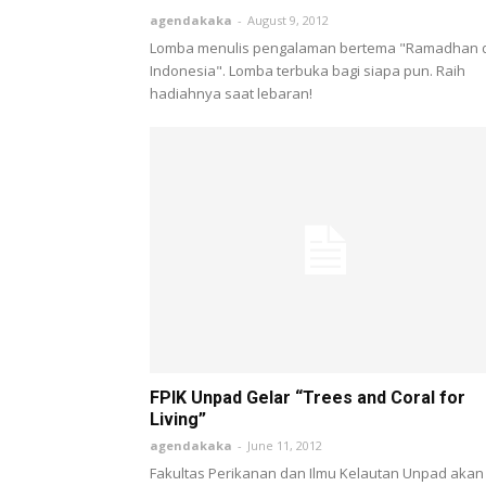
agendakaka
-
August 9, 2012
Lomba menulis pengalaman bertema "Ramadhan d
Indonesia". Lomba terbuka bagi siapa pun. Raih
hadiahnya saat lebaran!
FPIK Unpad Gelar “Trees and Coral for
Living”
agendakaka
-
June 11, 2012
Fakultas Perikanan dan Ilmu Kelautan Unpad akan