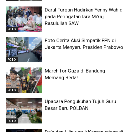
Darul Furqan Hadirkan Yenny Wahid
pada Peringatan Isra Mi’raj
Rasulullah SAW
FOTO
Foto Cerita Aksi Simpatik FPN di
Jakarta Menyeru Presiden Prabowo
FOTO
March for Gaza di Bandung
Memang Beda!
FOTO
Upacara Pengukuhan Tujuh Guru
Besar Baru POLBAN
FOTO
Do’a dan Lilin untuk Kemanusiaan di