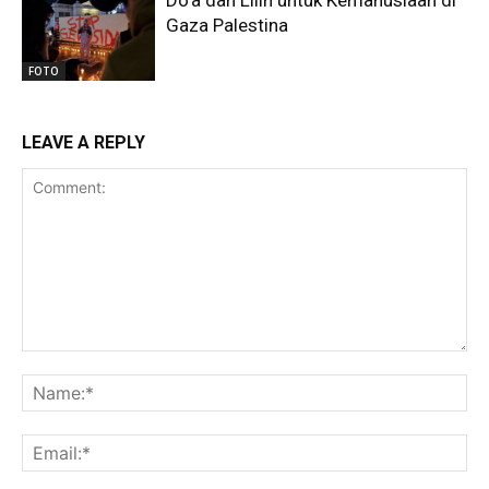
Gaza Palestina
FOTO
LEAVE A REPLY
Comment:
Na
Ema