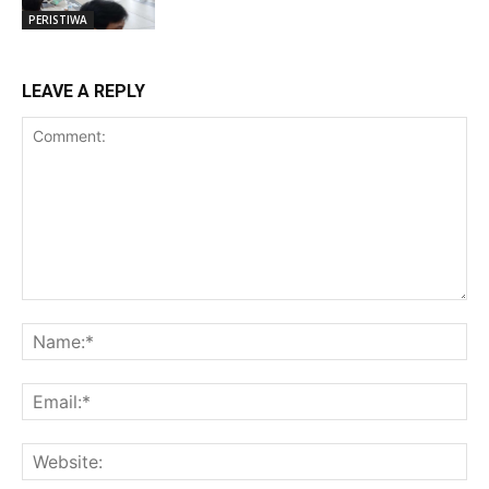
PERISTIWA
LEAVE A REPLY
Comment:
Na
Ema
Web