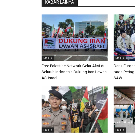
KABAR LAINYA
FOTO
FOTO
Free Palestine Network Gelar Aksi di
Darul Furqa
Seluruh Indonesia Dukung Iran Lawan
pada Peringa
AS-Israel
SAW
FOTO
FOTO