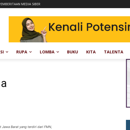
EMBERITAAN MEDIA SIBER
SI
RUPA
LOMBA
BUKU
KITA
TALENTA
ma
Jawa Barat yang terdiri dari FMN,