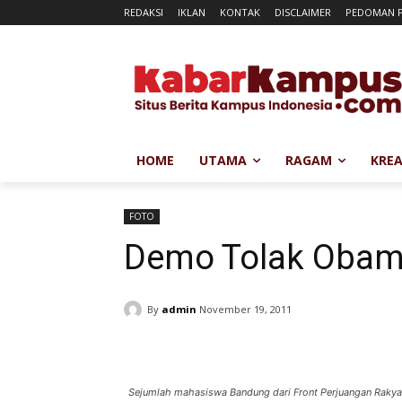
REDAKSI
IKLAN
KONTAK
DISCLAIMER
PEDOMAN P
HOME
UTAMA
RAGAM
KREA
FOTO
Demo Tolak Oba
By
admin
November 19, 2011
Sejumlah mahasiswa Bandung dari Front Perjuangan Rakyat 