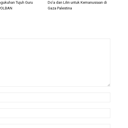
gukuhan Tujuh Guru
Do’a dan Lilin untuk Kemanusiaan di
 POLBAN
Gaza Palestina
Name:*
Email:*
Website: