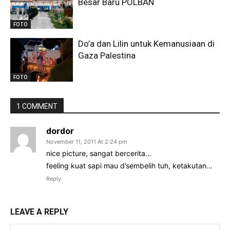
Besar Baru POLBAN
FOTO
Do’a dan Lilin untuk Kemanusiaan di
Gaza Palestina
FOTO
1 COMMENT
dordor
November 11, 2011 At 2:24 pm
nice picture, sangat bercerita…
feeling kuat sapi mau d’sembelih tuh, ketakutan…
Reply
LEAVE A REPLY