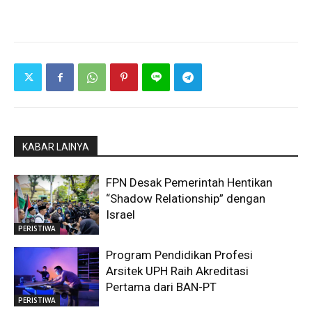
KABAR LAINYA
FPN Desak Pemerintah Hentikan
“Shadow Relationship” dengan
Israel
PERISTIWA
Program Pendidikan Profesi
Arsitek UPH Raih Akreditasi
Pertama dari BAN-PT
PERISTIWA