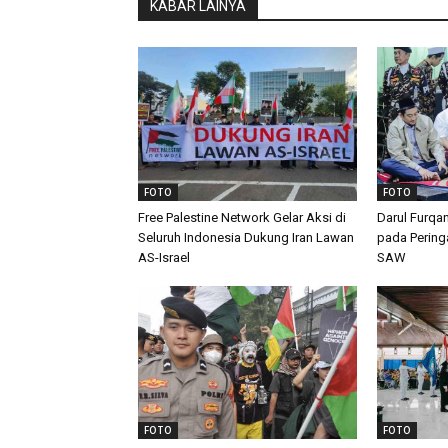
KABAR LAINYA
FOTO
FOTO
Free Palestine Network Gelar Aksi di
Darul Furqa
Seluruh Indonesia Dukung Iran Lawan
pada Peringa
AS-Israel
SAW
FOTO
FOTO