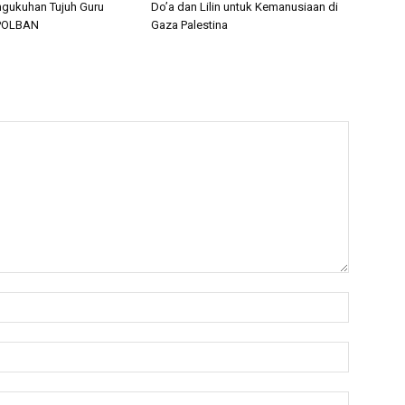
gukuhan Tujuh Guru
Do’a dan Lilin untuk Kemanusiaan di
 POLBAN
Gaza Palestina
Name:*
Email:*
Website: