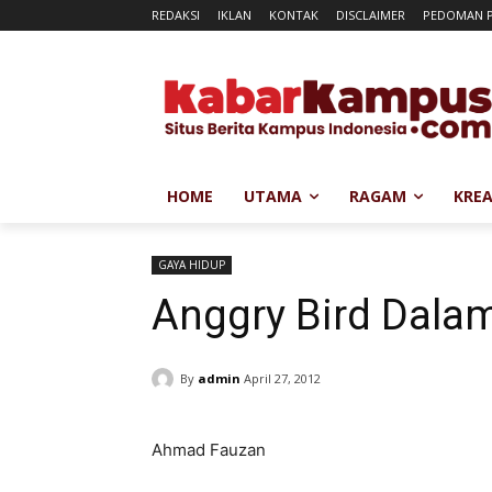
REDAKSI
IKLAN
KONTAK
DISCLAIMER
PEDOMAN P
HOME
UTAMA
RAGAM
KREA
GAYA HIDUP
Anggry Bird Dala
By
admin
April 27, 2012
Ahmad Fauzan