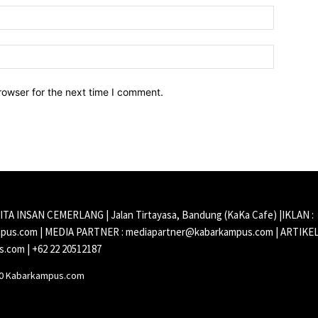
Email:*
Website:
rowser for the next time I comment.
CITA INSAN CEMERLANG | Jalan Tirtayasa, Bandung (KaKa Cafe) |IKLAN :
us.com | MEDIA PARTNER : mediapartner@kabarkampus.com | ARTIKEL
.com | +62 22 20512187
20 Kabarkampus.com