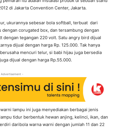
ng pemarah itu adalah instalasi produk di sebuah stand
012 di Jakarta Convention Center, Jakarta.
ur, ukurannya sebesar bola softball, terbuat dari
us dengan corugated box, dan tersambung dengan
 dengan tegangan 220 volt. Satu angry bird dijual
rnya dijual dengan harga Rp. 125.000. Tak hanya
rusaha mencuri telur, si babi hijau juga bersedia
juga dijual dengan harga Rp.55.000.
 Advertisement -
warni lampu ini juga menyediakan berbagai jenis
lampu tidur berbentuk hewan anjing, kelinci, ikan, dan
erdiri daribola warna warni dengan jumlah 11 dan 22