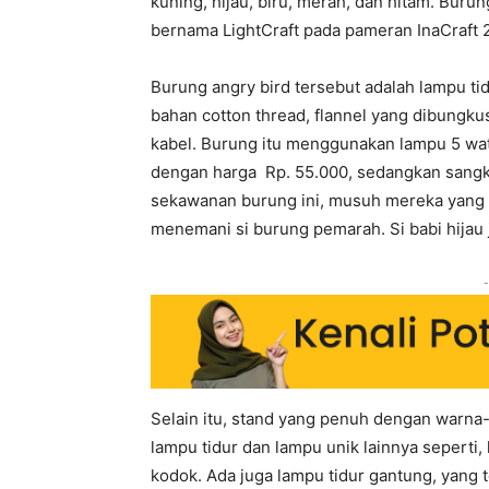
kuning, hijau, biru, merah, dan hitam. Buru
bernama LightCraft pada pameran InaCraft 2
Burung angry bird tersebut adalah lampu tid
bahan cotton thread, flannel yang dibungk
kabel. Burung itu menggunakan lampu 5 watt
dengan harga Rp. 55.000, sedangkan sangka
sekawanan burung ini, musuh mereka yang be
menemani si burung pemarah. Si babi hijau 
-
Selain itu, stand yang penuh dengan warna-
lampu tidur dan lampu unik lainnya seperti, 
kodok. Ada juga lampu tidur gantung, yang t