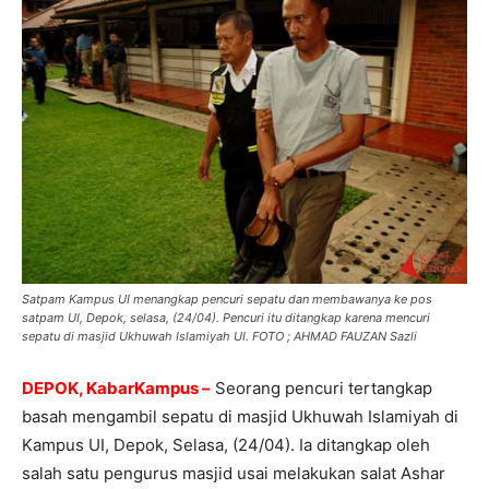
Satpam Kampus UI menangkap pencuri sepatu dan membawanya ke pos
satpam UI, Depok, selasa, (24/04). Pencuri itu ditangkap karena mencuri
sepatu di masjid Ukhuwah Islamiyah UI. FOTO ; AHMAD FAUZAN Sazli
DEPOK, KabarKampus –
Seorang pencuri tertangkap
basah mengambil sepatu di masjid Ukhuwah Islamiyah di
Kampus UI, Depok, Selasa, (24/04). Ia ditangkap oleh
salah satu pengurus masjid usai melakukan salat Ashar