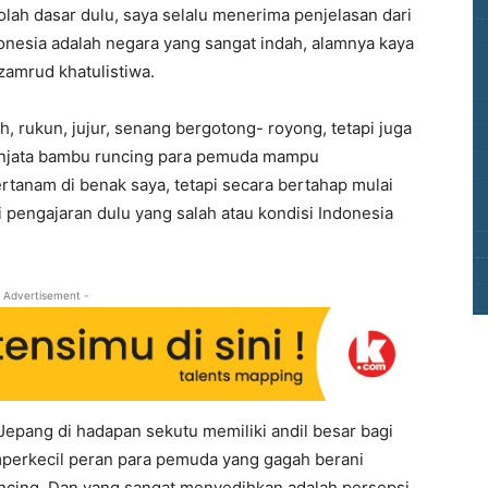
olah dasar dulu, saya selalu menerima penjelasan dari
onesia adalah negara yang sangat indah, alamnya kaya
zamrud khatulistiwa.
rukun, jujur, senang bergotong- royong, tetapi juga
enjata bambu runcing para pemuda mampu
rtanam di benak saya, tetapi secara bertahap mulai
eri pengajaran dulu yang salah atau kondisi Indonesia
 Advertisement -
 Jepang di hadapan sekutu memiliki andil besar bagi
perkecil peran para pemuda yang gagah berani
cing. Dan yang sangat menyedihkan adalah persepsi