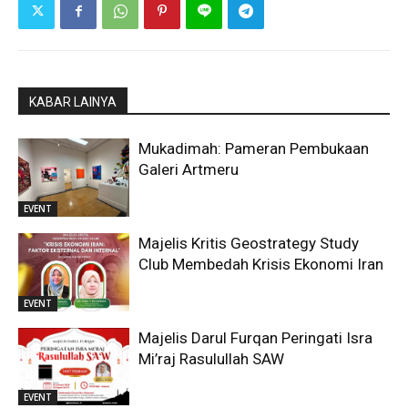
KABAR LAINYA
Mukadimah: Pameran Pembukaan
Galeri Artmeru
EVENT
Majelis Kritis Geostrategy Study
Club Membedah Krisis Ekonomi Iran
EVENT
Majelis Darul Furqan Peringati Isra
Mi’raj Rasulullah SAW
EVENT