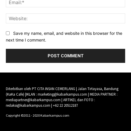
Ema
Web
Save my name, email, and website in this browser for the
next time I comment.
Diterbitkan oleh PT CITA INSAN CEMERLANG | Jalan Tirtayasa, Bandung
(KaKa Cafe) |IKLAN : marketing@kabarkampus.com | MEDIA PARTNER :
mediapartner@kabarkampus.com | ARTIKEL dan FOTO :
redaksi@kabarkampus.com | +62 22 20512187
Copyright ©2011 - 2020 Kabarkampus.com