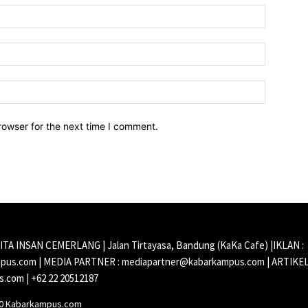
Name:*
Email:*
Website:
rowser for the next time I comment.
CITA INSAN CEMERLANG | Jalan Tirtayasa, Bandung (KaKa Cafe) |IKLAN :
us.com | MEDIA PARTNER : mediapartner@kabarkampus.com | ARTIKEL
.com | +62 22 20512187
20 Kabarkampus.com