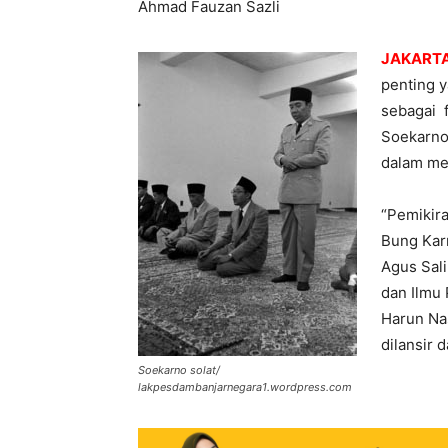
Ahmad Fauzan Sazli
JAKARTA
penting y
sebagai 
Soekarno 
dalam me
“Pemikira
Bung Kar
Agus Sali
dan Ilmu P
Harun Nas
dilansir 
Soekarno solat/
lakpesdambanjarnegara1.wordpress.com