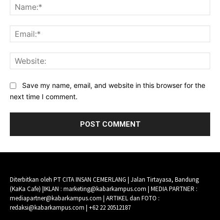
Na
Ema
Web
Save my name, email, and website in this browser for the
next time I comment.
Diterbitkan oleh PT CITA INSAN CEMERLANG | Jalan Tirtayasa, Bandung
(KaKa Cafe) |IKLAN : marketing@kabarkampus.com | MEDIA PARTNER :
mediapartner@kabarkampus.com | ARTIKEL dan FOTO :
redaksi@kabarkampus.com | +62 22 20512187