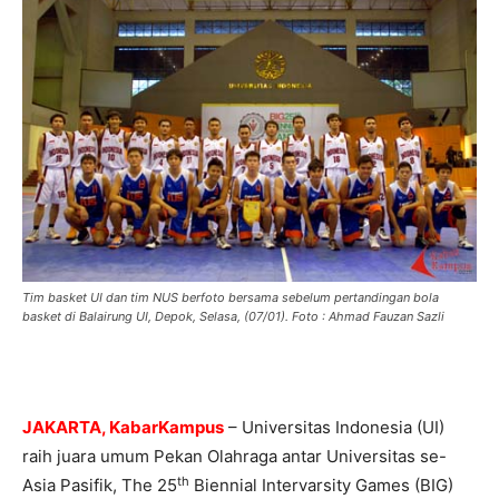
Tim basket UI dan tim NUS berfoto bersama sebelum pertandingan bola
basket di Balairung UI, Depok, Selasa, (07/01). Foto : Ahmad Fauzan Sazli
JAKARTA, KabarKampus
– Universitas Indonesia (UI)
raih juara umum Pekan Olahraga antar Universitas se-
th
Asia Pasifik, The 25
Biennial Intervarsity Games (BIG)