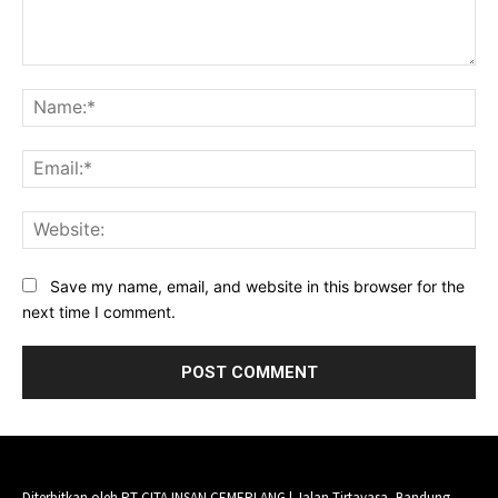
Comment:
Na
Ema
Web
Save my name, email, and website in this browser for the
next time I comment.
Diterbitkan oleh PT CITA INSAN CEMERLANG | Jalan Tirtayasa, Bandung