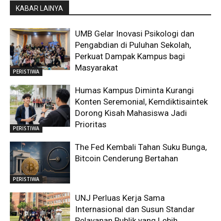
KABAR LAINYA
UMB Gelar Inovasi Psikologi dan
Pengabdian di Puluhan Sekolah,
Perkuat Dampak Kampus bagi
Masyarakat
PERISTIWA
Humas Kampus Diminta Kurangi
Konten Seremonial, Kemdiktisaintek
Dorong Kisah Mahasiswa Jadi
Prioritas
PERISTIWA
The Fed Kembali Tahan Suku Bunga,
Bitcoin Cenderung Bertahan
PERISTIWA
UNJ Perluas Kerja Sama
Internasional dan Susun Standar
Pelayanan Publik yang Lebih