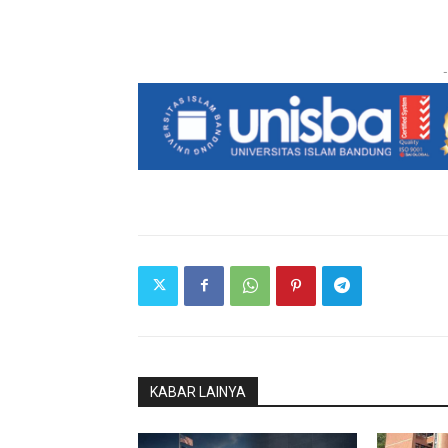
-
KABAR LAINYA