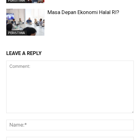
PERISTIWA
Masa Depan Ekonomi Halal RI?
PERISTIWA
LEAVE A REPLY
Comment:
Na
Ema