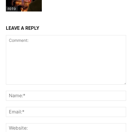
FOTO
LEAVE A REPLY
Comment:
Na
Ema
Web