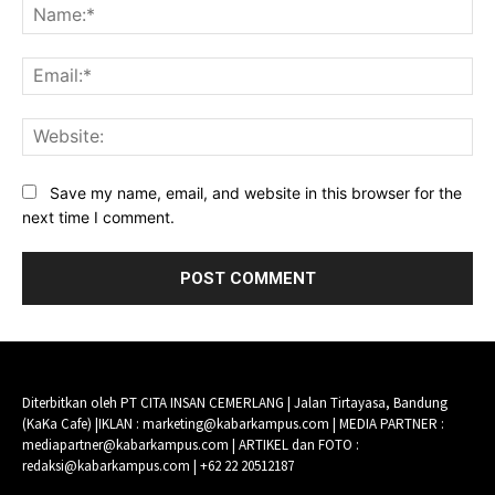
Na
Ema
Web
Save my name, email, and website in this browser for the
next time I comment.
Diterbitkan oleh PT CITA INSAN CEMERLANG | Jalan Tirtayasa, Bandung
(KaKa Cafe) |IKLAN : marketing@kabarkampus.com | MEDIA PARTNER :
mediapartner@kabarkampus.com | ARTIKEL dan FOTO :
redaksi@kabarkampus.com | +62 22 20512187