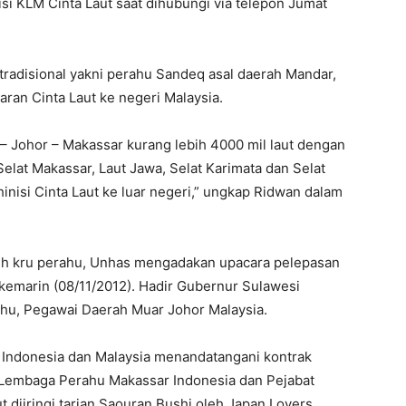
isi KLM Cinta Laut saat dihubungi via telepon Jumat
 tradisional yakni perahu Sandeq asal daerah Mandar,
aran Cinta Laut ke negeri Malaysia.
 Johor – Makassar kurang lebih 4000 mil laut dengan
Selat Makassar, Laut Jawa, Selat Karimata dan Selat
inisi Cinta Laut ke luar negeri,” ungkap Ridwan dalam
h kru perahu, Unhas mengadakan upacara pelepasan
 kemarin (08/11/2012). Hadir Gubernur Sulawesi
ahu, Pegawai Daerah Muar Johor Malaysia.
 Indonesia dan Malaysia menandatangani kontrak
Lembaga Perahu Makassar Indonesia dan Pejabat
 diiringi tarian Saouran Bushi oleh Japan Lovers