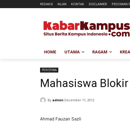
REDAKSI
IKLAN
KONTAK
DISCLAIMER
PEDOMAN P
HOME
UTAMA
RAGAM
KREA
PERISTIWA
Mahasiswa Blokir
By
admin
December 11, 2012
Ahmad Fauzan Sazli