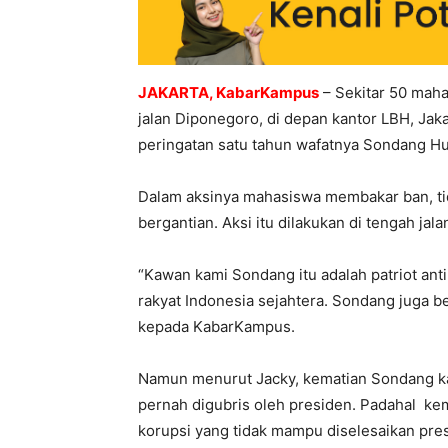
JAKARTA, KabarKampus
– Sekitar 50 maha
jalan Diponegoro, di depan kantor LBH, Jaka
peringatan satu tahun wafatnya Sondang H
Dalam aksinya mahasiswa membakar ban, tid
bergantian. Aksi itu dilakukan di tengah ja
“Kawan kami Sondang itu adalah patriot ant
rakyat Indonesia sejahtera. Sondang juga b
kepada KabarKampus.
Namun menurut Jacky, kematian Sondang kare
pernah digubris oleh presiden. Padahal ke
korupsi yang tidak mampu diselesaikan pre