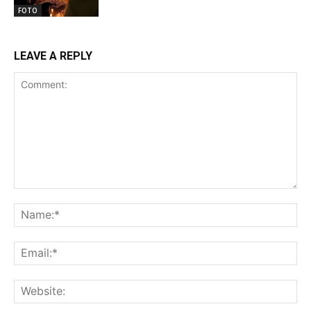
FOTO
LEAVE A REPLY
Comment:
Na
Ema
Web