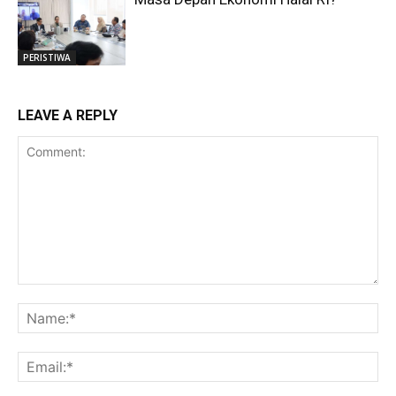
PERISTIWA
LEAVE A REPLY
Comment:
Na
Ema