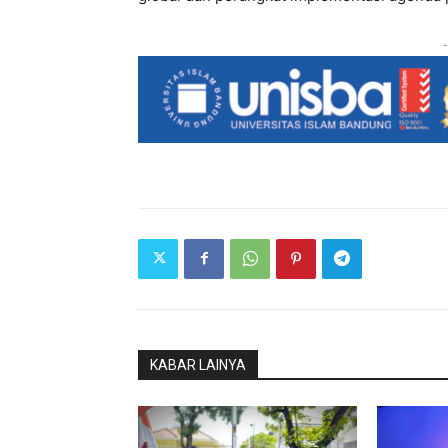
-
KABAR LAINYA