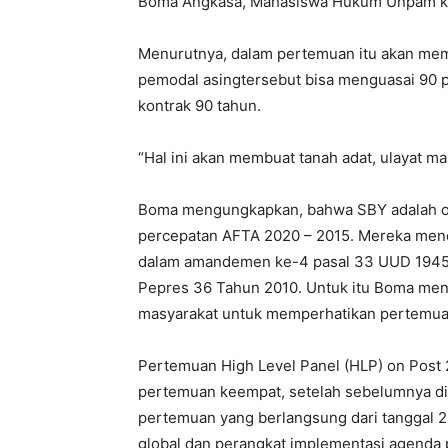
Boma Angkasa, Mahasiswa Hukum Unpam k
Menurutnya, dalam pertemuan itu akan mem
pemodal asingtersebut bisa menguasai 90 
kontrak 90 tahun.
“Hal ini akan membuat tanah adat, ulayat ma
Boma mengungkapkan, bahwa SBY adalah or
percepatan AFTA 2020 – 2015. Mereka me
dalam amandemen ke-4 pasal 33 UUD 1945,
Pepres 36 Tahun 2010. Untuk itu Boma me
masyarakat untuk memperhatikan pertemua
Pertemuan High Level Panel (HLP) on Post
pertemuan keempat, setelah sebelumnya di
pertemuan yang berlangsung dari tanggal 
global dan perangkat implementasi agenda