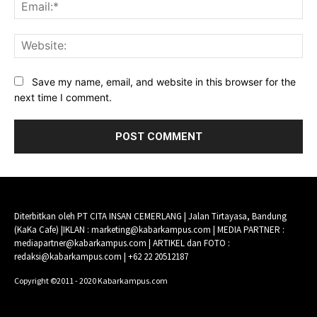
Ema
Web
Save my name, email, and website in this browser for the
next time I comment.
Diterbitkan oleh PT CITA INSAN CEMERLANG | Jalan Tirtayasa, Bandung
(KaKa Cafe) |IKLAN : marketing@kabarkampus.com | MEDIA PARTNER :
mediapartner@kabarkampus.com | ARTIKEL dan FOTO :
redaksi@kabarkampus.com | +62 22 20512187
Copyright ©2011 - 2020 Kabarkampus.com