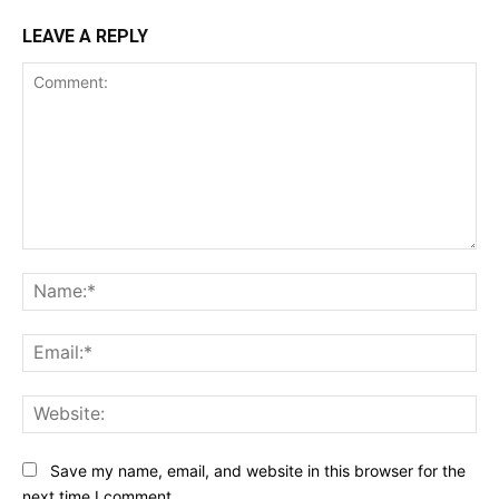
LEAVE A REPLY
Comment:
Na
Ema
Web
Save my name, email, and website in this browser for the
next time I comment.