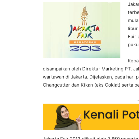
Jaka
terbe
mulai
libu
Fair 
puku
Kepa
disampaikan oleh Direktur Marketing PT. Ja
wartawan di Jakarta. Dijelaskan, pada hari
Changcutter dan Kikan (eks Coklat) serta b
-
Jakarta Fair 2013 diikuti oleh 2.650 peser