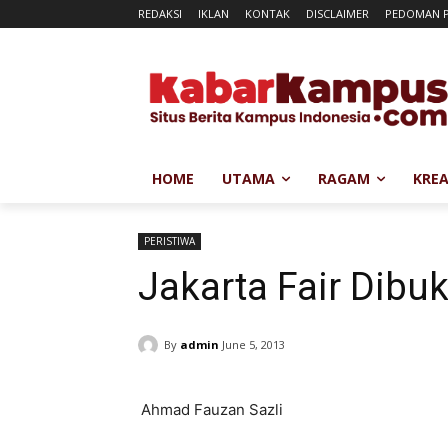
REDAKSI
IKLAN
KONTAK
DISCLAIMER
PEDOMAN P
HOME
UTAMA
RAGAM
KREA
PERISTIWA
Jakarta Fair Dibu
By
admin
June 5, 2013
Ahmad Fauzan Sazli