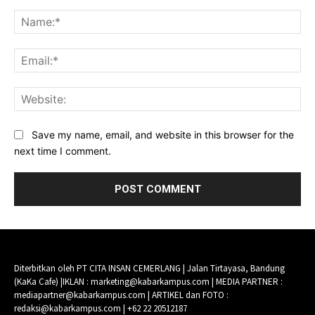
Comment:
Na
Ema
Web
Save my name, email, and website in this browser for the
next time I comment.
Diterbitkan oleh PT CITA INSAN CEMERLANG | Jalan Tirtayasa, Bandung
(KaKa Cafe) |IKLAN : marketing@kabarkampus.com | MEDIA PARTNER :
mediapartner@kabarkampus.com | ARTIKEL dan FOTO :
redaksi@kabarkampus.com | +62 22 20512187