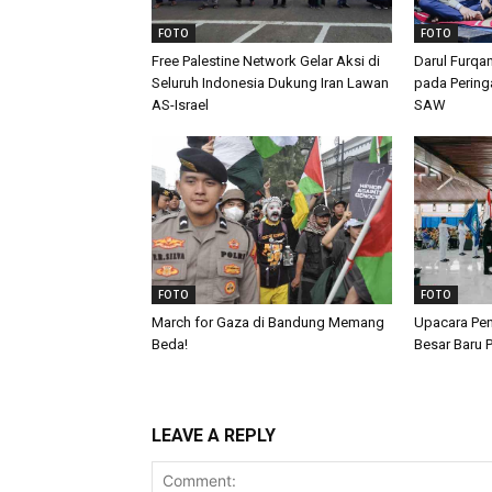
FOTO
FOTO
Free Palestine Network Gelar Aksi di
Darul Furqa
Seluruh Indonesia Dukung Iran Lawan
pada Peringa
AS-Israel
SAW
FOTO
FOTO
March for Gaza di Bandung Memang
Upacara Pen
Beda!
Besar Baru
LEAVE A REPLY