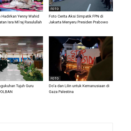
FOTO
n Hadirkan Yenny Wahid
Foto Cerita Aksi Simpatik FPN di
tan Isra Mi’raj Rasulullah
Jakarta Menyeru Presiden Prabowo
FOTO
gukuhan Tujuh Guru
Do’a dan Lilin untuk Kemanusiaan di
 POLBAN
Gaza Palestina