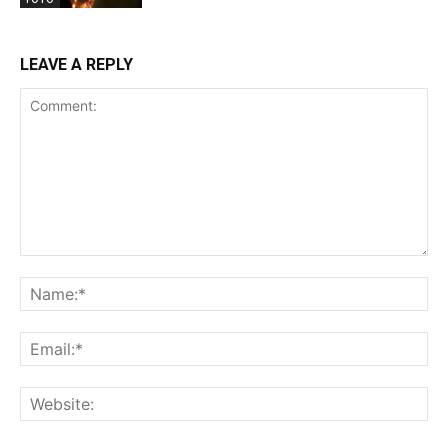
LEAVE A REPLY
Comment:
Na
Ema
Web