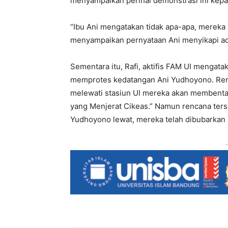
menyampaikan perihal demonstrasi ini kep
“Ibu Ani mengatakan tidak apa-apa, mereka i
menyampaikan pernyataan Ani menyikapi ad
Sementara itu, Rafi, aktifis FAM UI menga
memprotes kedatangan Ani Yudhoyono. Renc
melewati stasiun UI mereka akan membenta
yang Menjerat Cikeas.” Namun rencana terse
Yudhoyono lewat, mereka telah dibubarkan p
-