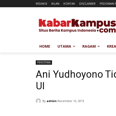
REDAKSI
IKLAN
KONTAK
DISCLAIMER
PEDOMAN P
HOME
UTAMA
RAGAM
KREA
PERISTIWA
Ani Yudhoyono Ti
UI
By
admin
November 12, 2013