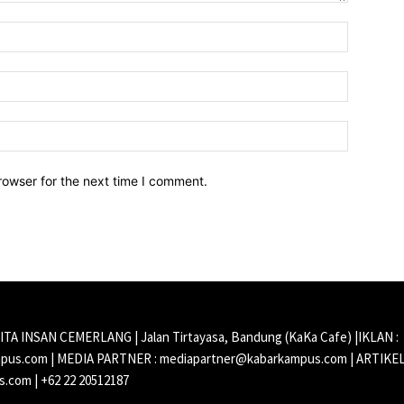
Name:*
Email:*
Website:
rowser for the next time I comment.
CITA INSAN CEMERLANG | Jalan Tirtayasa, Bandung (KaKa Cafe) |IKLAN :
us.com | MEDIA PARTNER : mediapartner@kabarkampus.com | ARTIKEL
.com | +62 22 20512187