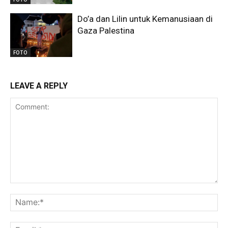
Do’a dan Lilin untuk Kemanusiaan di
Gaza Palestina
FOTO
LEAVE A REPLY
Comment:
Na
Ema