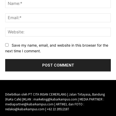
Na
Ema
Web
Save my name, email, and website in this browser for the
next time I comment.
Diterbitkan oleh PT CITA INSAN CEMERLANG | Jalan Tirtayasa, Bandung
(KaKa Cafe) |IKLAN : marketing@kabarkampus.com | MEDIA PARTNER :
mediapartner@kabarkampus.com | ARTIKEL dan FOTO :
redaksi@kabarkampus.com | +62 22 20512187