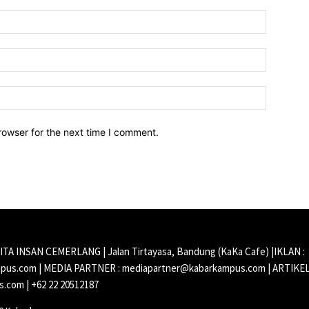
Name:*
Email:*
Website:
rowser for the next time I comment.
CITA INSAN CEMERLANG | Jalan Tirtayasa, Bandung (KaKa Cafe) |IKLAN :
us.com | MEDIA PARTNER : mediapartner@kabarkampus.com | ARTIKEL
.com | +62 22 20512187