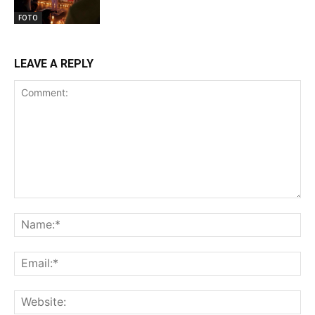
FOTO
LEAVE A REPLY
Comment:
Na
Ema
Web