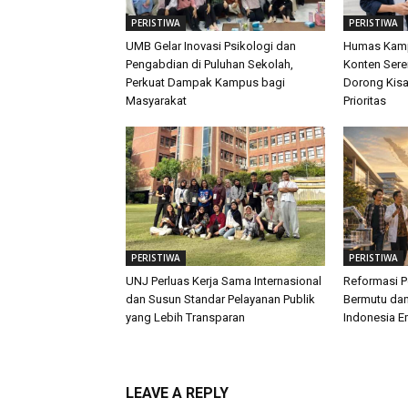
PERISTIWA
PERISTIWA
UMB Gelar Inovasi Psikologi dan
Humas Kamp
Pengabdian di Puluhan Sekolah,
Konten Sere
Perkuat Dampak Kampus bagi
Dorong Kis
Masyarakat
Prioritas
PERISTIWA
PERISTIWA
UNJ Perluas Kerja Sama Internasional
Reformasi P
dan Susun Standar Pelayanan Publik
Bermutu dan
yang Lebih Transparan
Indonesia E
LEAVE A REPLY