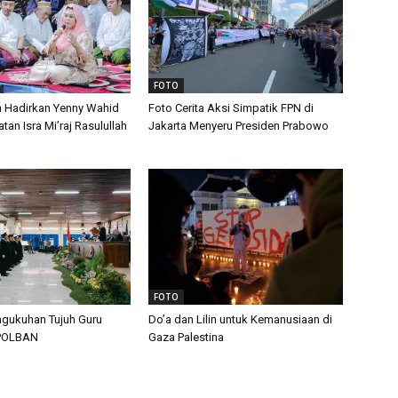
FOTO
n Hadirkan Yenny Wahid
Foto Cerita Aksi Simpatik FPN di
tan Isra Mi’raj Rasulullah
Jakarta Menyeru Presiden Prabowo
FOTO
gukuhan Tujuh Guru
Do’a dan Lilin untuk Kemanusiaan di
 POLBAN
Gaza Palestina