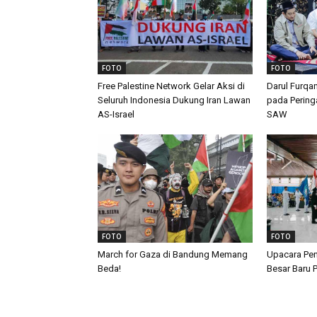
FOTO
FOTO
Free Palestine Network Gelar Aksi di
Darul Furqa
Seluruh Indonesia Dukung Iran Lawan
pada Peringa
AS-Israel
SAW
FOTO
FOTO
March for Gaza di Bandung Memang
Upacara Pen
Beda!
Besar Baru