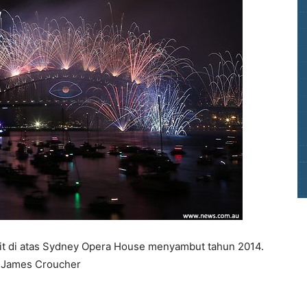
t di atas Sydney Opera House menyambut tahun 2014.
: James Croucher