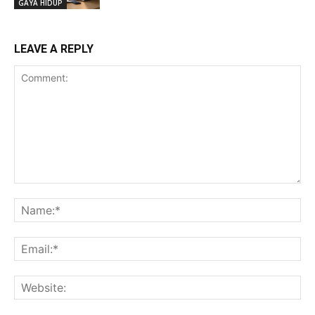
GAYA HIDUP
LEAVE A REPLY
Comment:
Na
Ema
Web