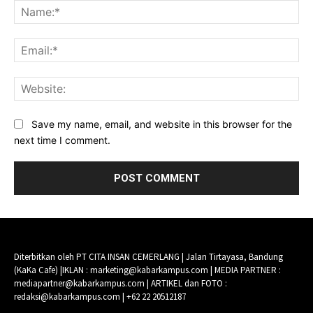
Na
Ema
Web
Save my name, email, and website in this browser for the
next time I comment.
Diterbitkan oleh PT CITA INSAN CEMERLANG | Jalan Tirtayasa, Bandung
(KaKa Cafe) |IKLAN : marketing@kabarkampus.com | MEDIA PARTNER :
mediapartner@kabarkampus.com | ARTIKEL dan FOTO :
redaksi@kabarkampus.com | +62 22 20512187