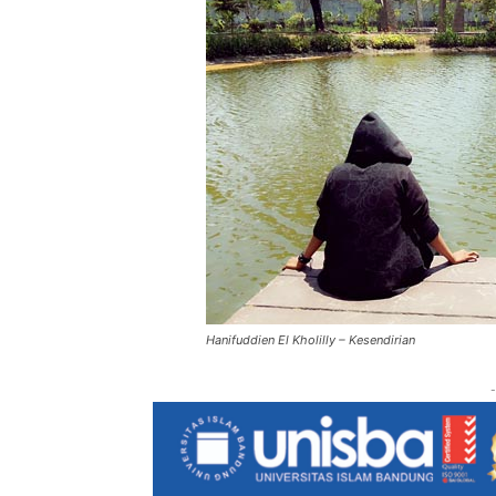
Hanifuddien El Kholilly – Kesendirian
-