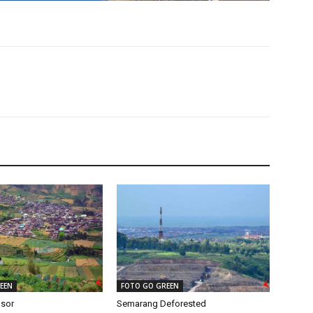
EEN
FOTO GO GREEN
sor
Semarang Deforested