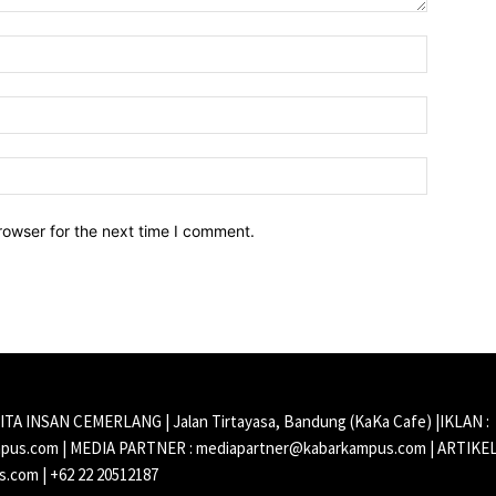
Name:*
Email:*
Website:
rowser for the next time I comment.
CITA INSAN CEMERLANG | Jalan Tirtayasa, Bandung (KaKa Cafe) |IKLAN :
us.com | MEDIA PARTNER : mediapartner@kabarkampus.com | ARTIKEL
.com | +62 22 20512187