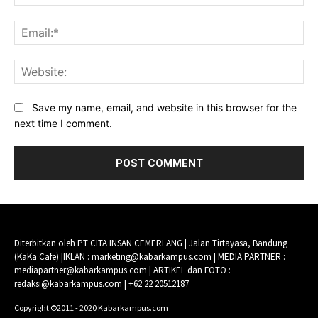
Ema
Web
Save my name, email, and website in this browser for the
next time I comment.
Diterbitkan oleh PT CITA INSAN CEMERLANG | Jalan Tirtayasa, Bandung
(KaKa Cafe) |IKLAN : marketing@kabarkampus.com | MEDIA PARTNER :
mediapartner@kabarkampus.com | ARTIKEL dan FOTO :
redaksi@kabarkampus.com | +62 22 20512187
Copyright ©2011 - 2020 Kabarkampus.com