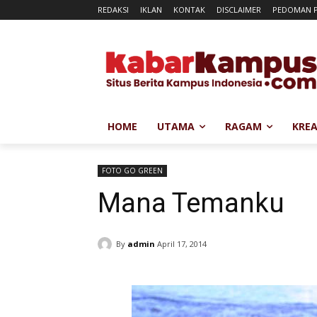
REDAKSI
IKLAN
KONTAK
DISCLAIMER
PEDOMAN P
HOME
UTAMA
RAGAM
KREA
FOTO GO GREEN
Mana Temanku
By
admin
April 17, 2014