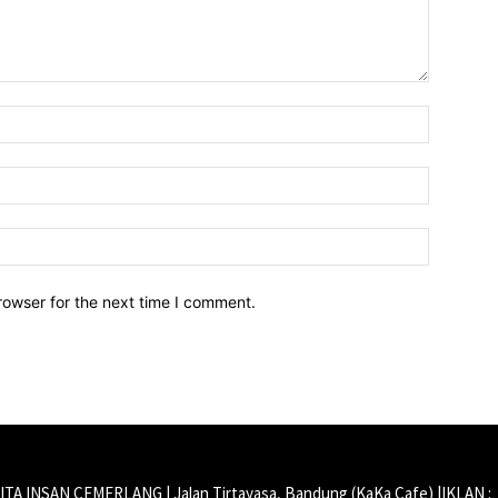
Name:*
Email:*
Website:
rowser for the next time I comment.
CITA INSAN CEMERLANG | Jalan Tirtayasa, Bandung (KaKa Cafe) |IKLAN :