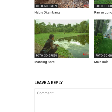
FOTO GO GREEN
FOTO GO GR
Habis Ditambang
Rawan Long
FOTO GO GREEN
FOTO GO GR
Mancing Sore
Main Bola
LEAVE A REPLY