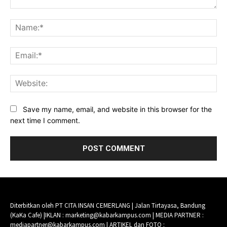
Comment:
Na
Ema
Web
Save my name, email, and website in this browser for the
next time I comment.
Diterbitkan oleh PT CITA INSAN CEMERLANG | Jalan Tirtayasa, Bandung
(KaKa Cafe) |IKLAN : marketing@kabarkampus.com | MEDIA PARTNER :
mediapartner@kabarkampus.com | ARTIKEL dan FOTO :