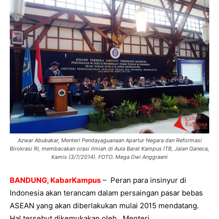
Azwar Abubakar, Menteri Pendayaguanaan Apartur Negara dan Reformasi
Birokrasi RI, membacakan orasi ilmiah di Aula Barat Kampus ITB, Jalan Ganeca,
Kamis (3/7/2014). FOTO. Mega Dwi Anggraeni
BANDUNG, KabarKampus
– Peran para insinyur di
Indonesia akan terancam dalam persaingan pasar bebas
ASEAN yang akan diberlakukan mulai 2015 mendatang.
Hal tersebut dikemukakan oleh Menteri