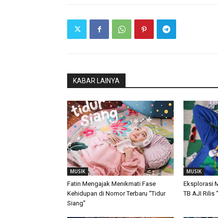
KABAR LAINYA
MUSIK
MUSIK
Fatin Mengajak Menikmati Fase
Eksplorasi M
Kehidupan di Nomor Terbaru “Tidur
TB AJI Rilis
Siang”